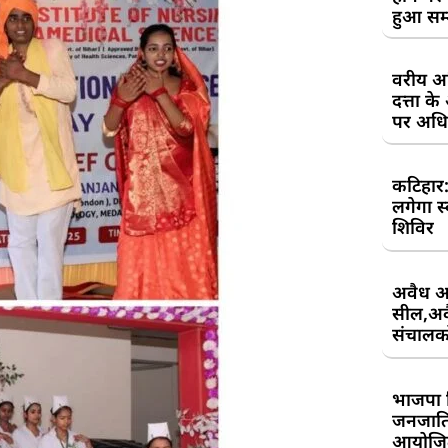
हुआ सम
वरीय अध
दत्ता 
पर अधिव
कटिहार
लगेगा स
शिविर
अवैध आ
सील,अवै
संचालकों
भाजपा 
जनजाति 
आयोजि