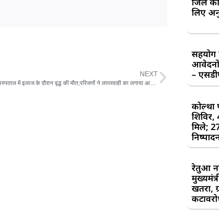
जिले की
लिए अन
सहयोग शि
आवेदनों
– एसड
NEXT
दिघलबैंक अस्पताल में इलाज के दौरान वृद्ध की मौत,परिजनों ने लापरवाही का लगाया आरोप
कोल्था 
शिविर,
मिले; 2
निष्पाद
रेतुआ न
मुख्यमंत
खतरा, ग्
कटावरोध