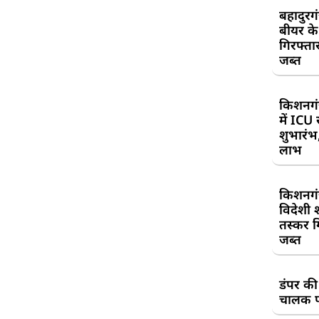
बहादुरग
बीयर क
गिरफ्तार
जब्त
किशनगं
में ICU
शुभारंभ
लाभ
किशनगं
विदेशी 
तस्कर गि
जब्त
डंपर की
चालक प