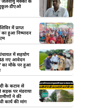
 जलवायु मक्का के
ुकूल-डीएओ
विर में प्राप्त
 का हुआ निष्पादन
ीएम
पंचायत में सहयोग
 48 नए आवेदन
7 का मौके पर हुआ
न
दी के कटाव से
्री सड़क पर मंडराया
रामीणों ने की
ी कार्य की मांग