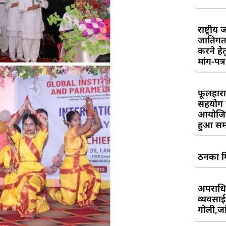
राष्ट्री
जातिगत
करने हे
मांग-पत्र
फूलहारा
सहयोग 
आयोजित
हुआ सम
ठनका गि
अपराधिय
व्यवसाई
गोली,जां