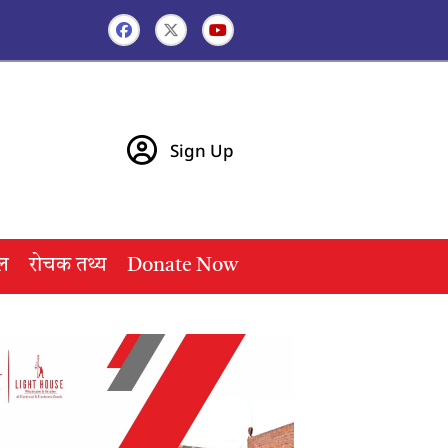
Sign Up
ल
रोचक तथ्य
Donate Now