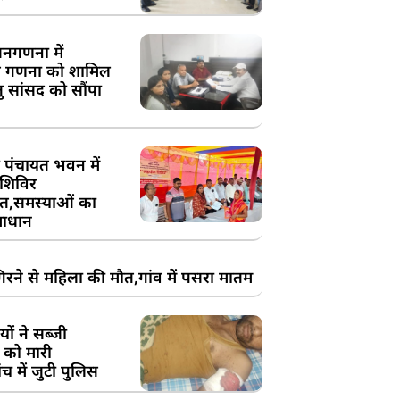
य जनगणना में
 गणना को शामिल
तु सांसद को सौंपा
 पंचायत भवन में
शिविर
,समस्याओं का
ाधान
रने से महिला की मौत,गांव में पसरा मातम
ों ने सब्जी
 को मारी
च में जुटी पुलिस