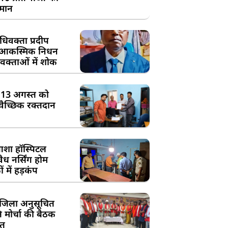
्मान
िवक्ता प्रदीप
के आकस्मिक निधन
क्ताओं में शोक
:13 अगस्त को
्वैच्छिक रक्तदान
शा हॉस्पिटल
ध नर्सिंग होम
 में हड़कंप
जिला अनुसूचित
मोर्चा की बैठक
त