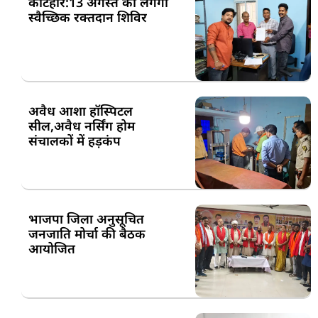
कटिहार:13 अगस्त को लगेगा
स्वैच्छिक रक्तदान शिविर
अवैध आशा हॉस्पिटल
सील,अवैध नर्सिंग होम
संचालकों में हड़कंप
भाजपा जिला अनुसूचित
जनजाति मोर्चा की बैठक
आयोजित