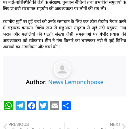
पर नदी-पारिस्थितिकी तंत्रों के संरक्षण, पुनर्वास नीतियों तथा प्रभावित समुदायों के
लिए प्रभावी संस्थागत सहयोग की आवश्यकता पर लोगों की राय ली।
स्थानीय मुद्दों पर हुई चर्चा को उनके समाधान के लिए एक ठोस रोडमैप तैयार करने
में सहायक बताया। विशेष रूप से मछुआरा समुदाय से जुड़े नदी प्रदूषण, गाद
भराव और मछलियों की घटती संख्या जैसी समस्याओं पर गंभीर प्रयास की
आवश्यकता को स्वीकारा। टीम ने गंगा किनारे का भ्रमणकर नदी से जुड़े विभिन्न
अवयवों का अवलोकन और चर्चा की |
Author:
News Lemonchoose
W
T
F
T
E
S
h
el
a
w
m
h
at
e
c
itt
ai
ar
PREVIOUS
NEXT