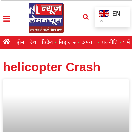
EN
होम
देश
विदेश
बिहार
अपराध
राजनीति
धर्म
helicopter Crash