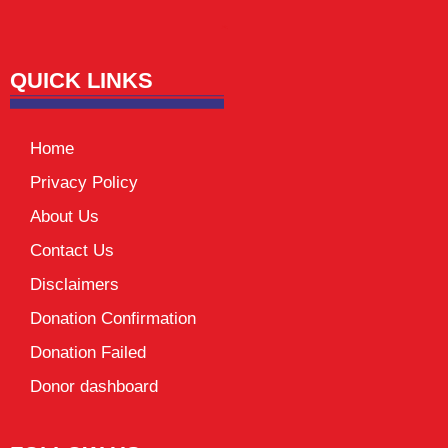
Lexifo
digital Griot
Mortarix
Launchlify
QUICK LINKS
Home
Privacy Policy
About Us
Contact Us
Disclaimers
Donation Confirmation
Donation Failed
Donor dashboard