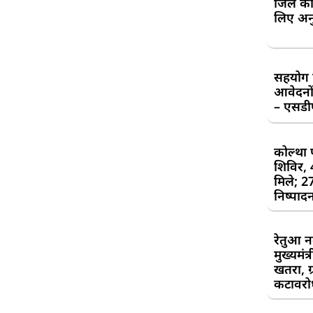
जिले की
लिए अन
सहयोग शि
आवेदनों
– एसड
कोल्था 
शिविर,
मिले; 2
निष्पाद
रेतुआ न
मुख्यमंत
खतरा, ग्
कटावरोध