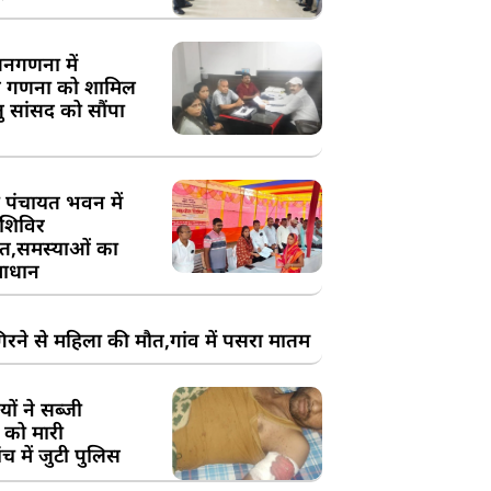
य जनगणना में
 गणना को शामिल
तु सांसद को सौंपा
 पंचायत भवन में
शिविर
,समस्याओं का
ाधान
रने से महिला की मौत,गांव में पसरा मातम
ों ने सब्जी
 को मारी
च में जुटी पुलिस