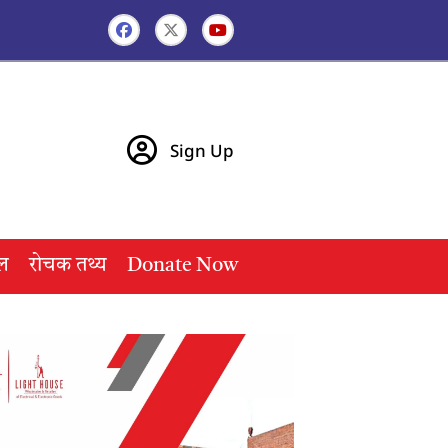
Sign Up
ल
रोचक तथ्य
Donate Now