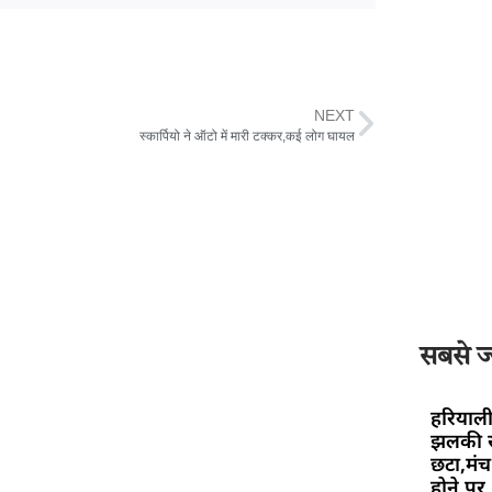
NEXT
स्कार्पियो ने ऑटो में मारी टक्कर,कई लोग घायल
सबसे ज्
हरियाली
झलकी स
छटा,मंच 
होने पर