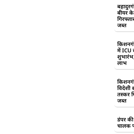
बहादुरग
बीयर क
गिरफ्तार
जब्त
किशनगं
में ICU
शुभारंभ
लाभ
किशनगं
विदेशी 
तस्कर गि
जब्त
डंपर की
चालक प