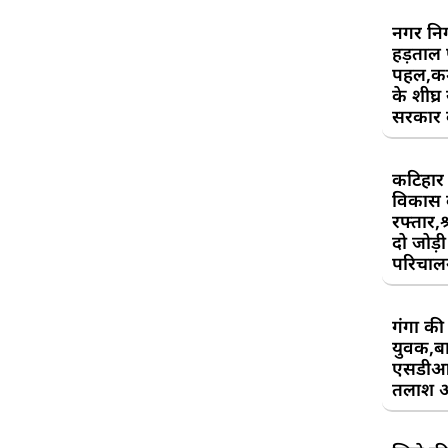
नगर निग
हड़ताल
पहल,कर्म
के शीघ्र
सरकार क
कटिहार र
विकास 
रफ्तार,श
दो जोड़ी 
परिचाल
गंगा की 
युवक,बा
एसडीआ
तलाश 