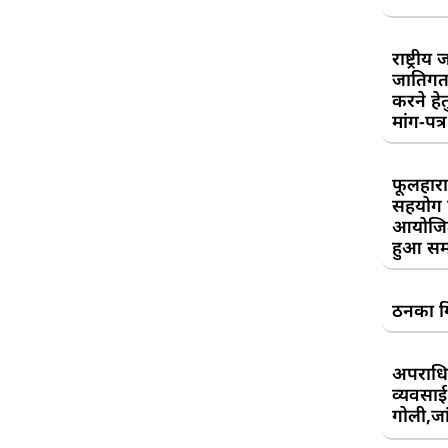
राष्ट्री
जातिगत
करने हे
मांग-पत्र
फूलहारा
सहयोग 
आयोजित
हुआ सम
ठनका गि
अपराधिय
व्यवसाई
गोली,जां