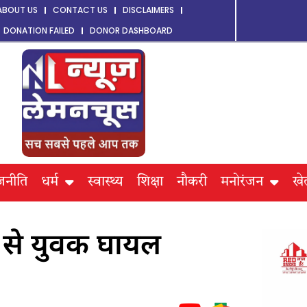
ABOUT US
CONTACT US
DISCLAIMERS
DONATION FAILED
DONOR DASHBOARD
जनीति
धर्म
स्वास्थ्य
शिक्षा
नौकरी
मनोरंजन
खे
 से युवक घायल