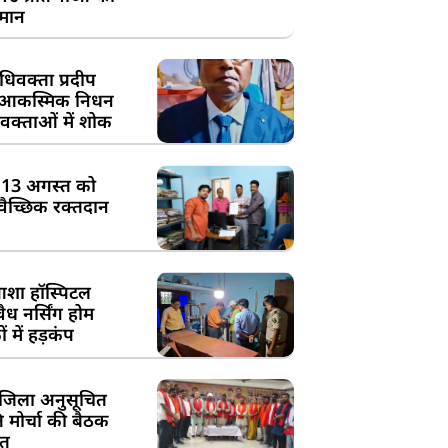
्मान
िवक्ता प्रदीप
के आकस्मिक निधन
क्ताओं में शोक
:13 अगस्त को
्वैच्छिक रक्तदान
शा हॉस्पिटल
ध नर्सिंग होम
 में हड़कंप
जिला अनुसूचित
मोर्चा की बैठक
त