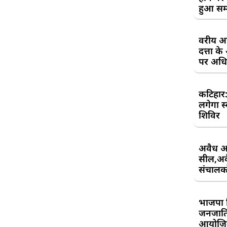
हुआ सम
वरीय अध
दत्ता 
पर अधिव
कटिहार
लगेगा स
शिविर
अवैध आ
सील,अवै
संचालकों
भाजपा 
जनजाति 
आयोजि