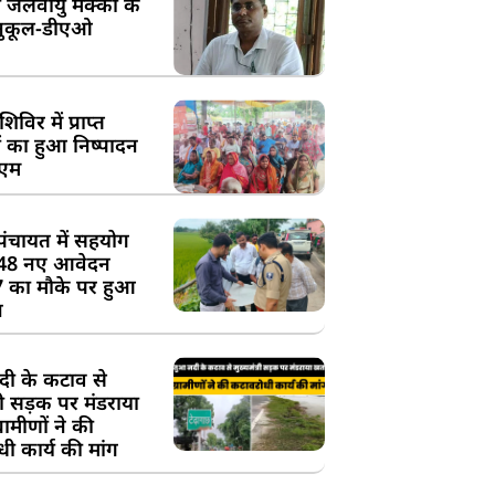
 जलवायु मक्का के
ुकूल-डीएओ
विर में प्राप्त
 का हुआ निष्पादन
ीएम
पंचायत में सहयोग
 48 नए आवेदन
7 का मौके पर हुआ
न
दी के कटाव से
्री सड़क पर मंडराया
रामीणों ने की
ी कार्य की मांग