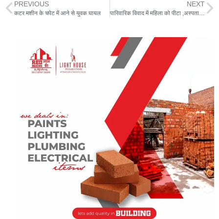
at
e
c
itt
ai
ar
PREVIOUS
NEXT
s
g
e
er
l
e
कटर मशीन के चपेट में आने से युवक घायल
पारिवारिक विवाद में महिला को पीटा ,अस्पताल में भर्ती
A
ra
b
p
m
o
p
o
k