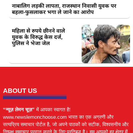
नाबालिग लड़की लापता, राजस्थान निवासी युवक पर
बहला-फुसलाकर भगा ले जाने का आरोप
महिला से रुपये छीनने वाले
युवक के विरुद्ध केस दर्ज,
पुलिस ने भेजा जेल
ABOUT US
“न्यूज़ लेमन चूज़”
में आपका स्वागत है!
www.newslemonchoose.com भारत का एक अग्रणी और
सत्यप्रिय समाचार पोर्टल है, जो अपने पाठकों को सटीक, विश्वसनीय और
निष्पक्ष समाचार प्रदान करने के लिए प्रतिबद्ध है। हम आपको हर क्षेत्र में,