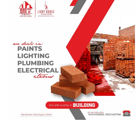
p
m
o
p
o
k