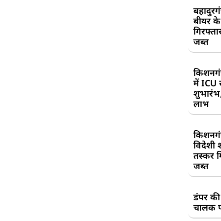
बहादुरग
बीयर क
गिरफ्तार
जब्त
किशनगं
में ICU
शुभारंभ
लाभ
किशनगं
विदेशी 
तस्कर गि
जब्त
डंपर की
चालक प