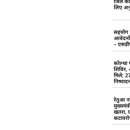
जिले की
लिए अन
सहयोग शि
आवेदनों
– एसड
कोल्था 
शिविर,
मिले; 2
निष्पाद
रेतुआ न
मुख्यमंत
खतरा, ग्
कटावरोध