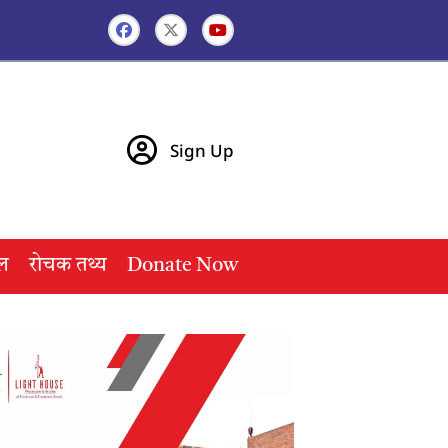
Sign Up
ल
रोचक तथ्य
Donate Now