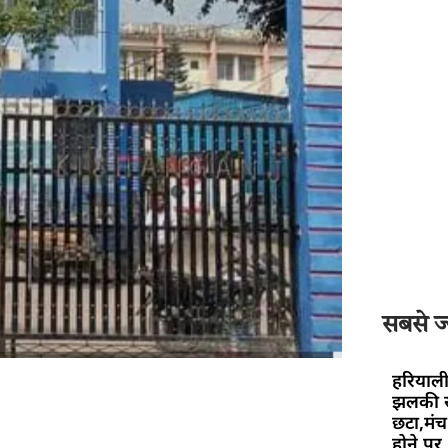
सबसे ज्
हरियाली
झलकी स
छटा,मंच 
होने पर