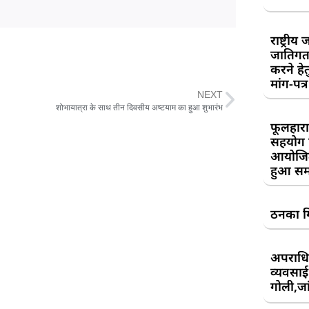
राष्ट्री
जातिगत
करने हे
मांग-पत्र
NEXT
शोभायात्रा के साथ तीन दिवसीय अष्टयाम का हुआ शुभारंभ
फूलहारा
सहयोग 
आयोजित
हुआ सम
ठनका गि
अपराधिय
व्यवसाई
गोली,जां