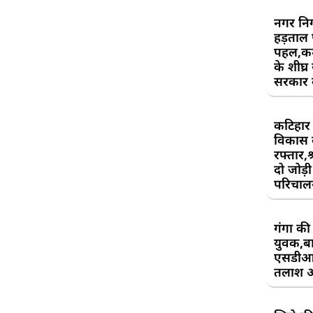
नगर निग
हड़ताल
पहल,कर्म
के शीघ्र
सरकार क
कटिहार र
विकास 
रफ्तार,श
दो जोड़ी 
परिचाल
गंगा की 
युवक,बा
एसडीआ
तलाश 