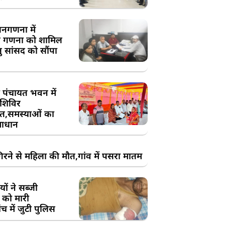
य जनगणना में
 गणना को शामिल
तु सांसद को सौंपा
 पंचायत भवन में
शिविर
,समस्याओं का
ाधान
रने से महिला की मौत,गांव में पसरा मातम
ों ने सब्जी
 को मारी
च में जुटी पुलिस