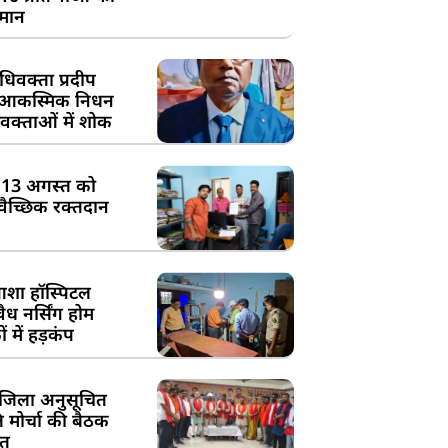
्मान
िवक्ता प्रदीप
के आकस्मिक निधन
क्ताओं में शोक
:13 अगस्त को
्वैच्छिक रक्तदान
शा हॉस्पिटल
ध नर्सिंग होम
 में हड़कंप
जिला अनुसूचित
मोर्चा की बैठक
त