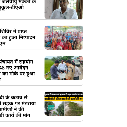
 जलवायु मक्का के
ुकूल-डीएओ
विर में प्राप्त
 का हुआ निष्पादन
ीएम
पंचायत में सहयोग
 48 नए आवेदन
7 का मौके पर हुआ
न
दी के कटाव से
्री सड़क पर मंडराया
रामीणों ने की
ी कार्य की मांग