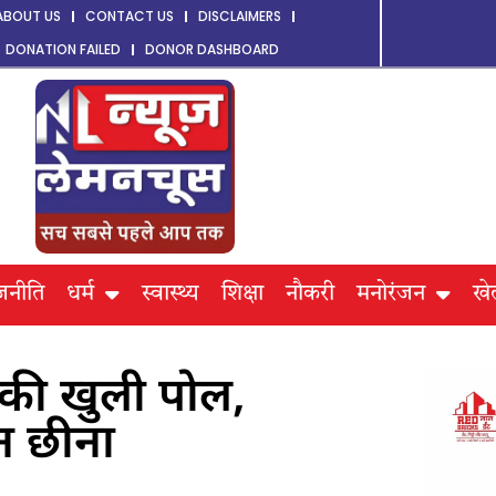
ABOUT US
CONTACT US
DISCLAIMERS
DONATION FAILED
DONOR DASHBOARD
जनीति
धर्म
स्वास्थ्य
शिक्षा
नौकरी
मनोरंजन
खे
ा की खुली पोल,
ेन छीना