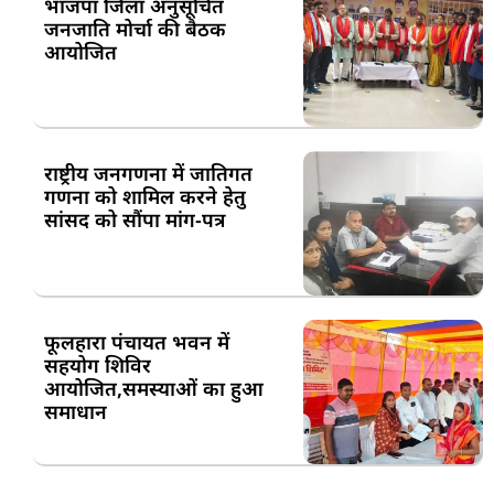
भाजपा जिला अनुसूचित
जनजाति मोर्चा की बैठक
आयोजित
राष्ट्रीय जनगणना में जातिगत
गणना को शामिल करने हेतु
सांसद को सौंपा मांग-पत्र
फूलहारा पंचायत भवन में
सहयोग शिविर
आयोजित,समस्याओं का हुआ
समाधान