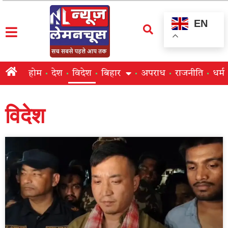
EN
होम
देश
विदेश
बिहार
अपराध
राजनीति
धर्म
विदेश