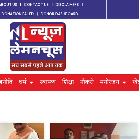
ABOUT US
CONTACT US
DISCLAIMERS
DONATION FAILED
DONOR DASHBOARD
जनीति
धर्म
स्वास्थ्य
शिक्षा
नौकरी
मनोरंजन
खे