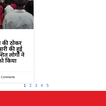
न की ठोकर
बारी की हुई
ित लोगों ने
ो किया
 Comments
1
2
3
4
5