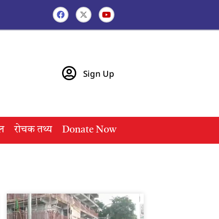
Sign Up
ल
रोचक तथ्य
Donate Now