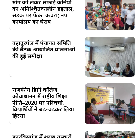
मांग को लेकर सफाई कर्मियों
का अनिश्चितकालीन हड़ताल,
सड़क पर फेंका कचरा; नप
कार्यालय का घेराव
बहादुरगंज में पंचायत समिति
की बैठक आयोजित,योजनाओं
की हुई समीक्षा
राजकीय डिग्री कॉलेज
कोचाधामन में राष्ट्रीय शिक्षा
नीति–2020 पर परिचर्चा,
विद्यार्थियों ने बढ़-चढ़कर लिया
हिस्सा
फारबिसगंज में शराब तस्करों