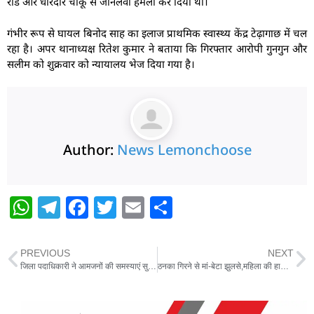
रॉड और धारदार चाकू से जानलेवा हमला कर दिया था।
गंभीर रूप से घायल बिनोद साह का इलाज प्राथमिक स्वास्थ्य केंद्र टेढ़ागाछ में चल
रहा है। अपर थानाध्यक्ष रितेश कुमार ने बताया कि गिरफ्तार आरोपी गुनगुन और
सलीम को शुक्रवार को न्यायालय भेज दिया गया है।
Author:
News Lemonchoose
W
T
F
T
E
S
h
el
a
w
m
h
at
e
c
itt
ai
ar
PREVIOUS
NEXT
s
g
e
er
l
e
जिला पदाधिकारी ने आमजनों की समस्याएं सुनीं,निदान का दिया भरोसा
ठनका गिरने से मां-बेटा झुलसे,महिला की हालत गंभीर
A
ra
b