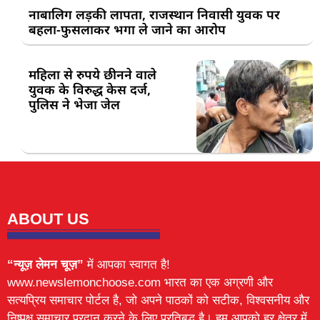
नाबालिग लड़की लापता, राजस्थान निवासी युवक पर
बहला-फुसलाकर भगा ले जाने का आरोप
महिला से रुपये छीनने वाले
युवक के विरुद्ध केस दर्ज,
पुलिस ने भेजा जेल
ABOUT US
“न्यूज़ लेमन चूज़”
में आपका स्वागत है!
www.newslemonchoose.com भारत का एक अग्रणी और
सत्यप्रिय समाचार पोर्टल है, जो अपने पाठकों को सटीक, विश्वसनीय और
निष्पक्ष समाचार प्रदान करने के लिए प्रतिबद्ध है। हम आपको हर क्षेत्र में,