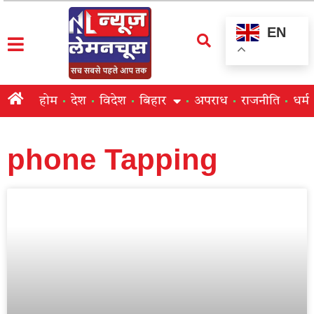
EN
होम
देश
विदेश
बिहार
अपराध
राजनीति
धर्म
phone Tapping