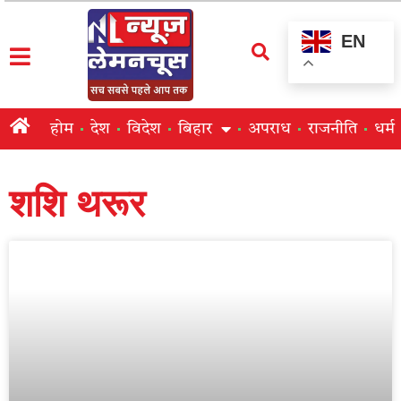
EN
होम
देश
विदेश
बिहार
अपराध
राजनीति
धर्म
शशि थरूर