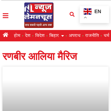
EN
होम
देश
विदेश
बिहार
अपराध
राजनीति
धर्म
रणबीर आलिया मैरिज