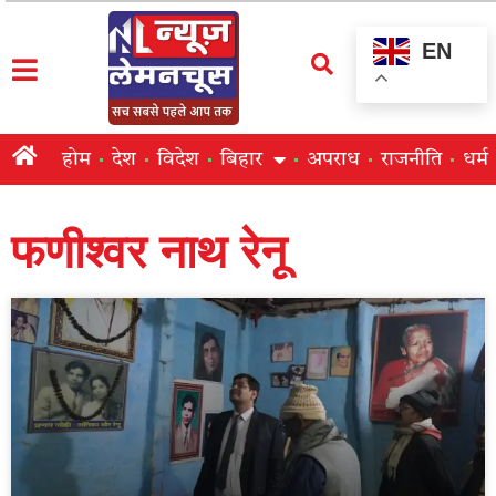
EN
होम
देश
विदेश
बिहार
अपराध
राजनीति
धर्म
फणीश्वर नाथ रेनू