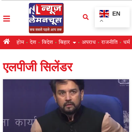
EN
होम
देश
विदेश
बिहार
अपराध
राजनीति
धर्म
एलपीजी सिलेंडर